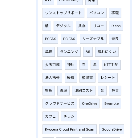
ワンストップサポート
パソコン
移転
紙
デジタル
共存
リコー
Ricoh
PCFAX
PC-FAX
リーズナブル
奈良
単価
ランニング
B5
壊れにくい
大阪京都
神社
寺
黒
NTT手配
法人携帯
経費
領収書
レシート
整理
管理
印刷コスト
音
静音
クラウドサービス
OneDrive
Evernote
カフェ
チラシ
Kyocera Cloud Print and Scan
GoogleDrive