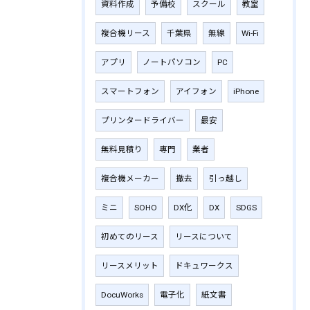
資料作成
予備校
スクール
教室
複合機リース
千葉県
無線
Wi-Fi
アプリ
ノートパソコン
PC
スマートフォン
アイフォン
iPhone
プリンタードライバー
最安
無料見積り
専門
業者
複合機メーカー
撤去
引っ越し
ミニ
SOHO
DX化
DX
SDGS
初めてのリース
リースについて
リースメリット
ドキュワークス
DocuWorks
電子化
紙文書