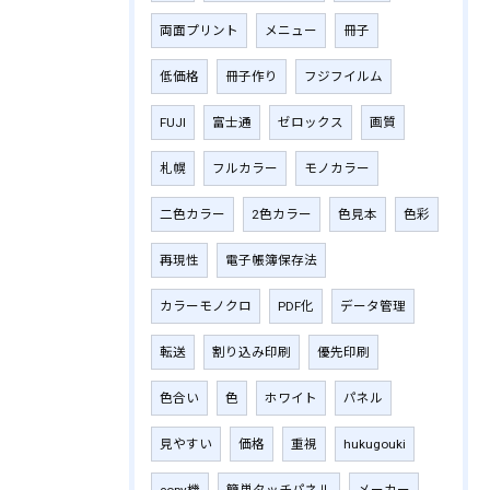
両面プリント
メニュー
冊子
低価格
冊子作り
フジフイルム
FUJI
富士通
ゼロックス
画質
札幌
フルカラー
モノカラー
二色カラー
2色カラー
色見本
色彩
再現性
電子帳簿保存法
カラーモノクロ
PDF化
データ管理
転送
割り込み印刷
優先印刷
色合い
色
ホワイト
パネル
見やすい
価格
重視
hukugouki
copy機
簡単タッチパネル
メーカー