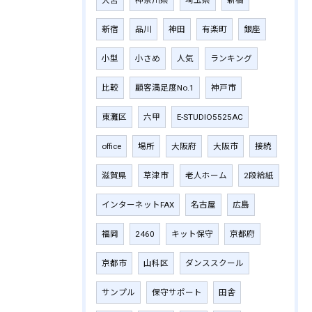
新宿
品川
神田
有楽町
銀座
小型
小さめ
人気
ランキング
比較
顧客満足度No.1
神戸市
東灘区
六甲
E-STUDIO5525AC
office
場所
大阪府
大阪市
接続
滋賀県
草津市
老人ホーム
2段給紙
インターネットFAX
名古屋
広島
福岡
2460
キット保守
京都府
京都市
山科区
ダンススクール
サンプル
保守サポート
田舎