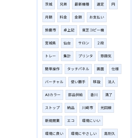
茨城
兄弟
最新機種
選定
円
月額
料金
金額
お支払い
鈴鹿市
卓上記
東芝コピー機
宮城県
仙台
サロン
２段
トレー
集計
プリンタ
雰囲気
簡単操作
タッチパネル
画面
仕様
バーチャル
使い勝手
移設
法人
A3カラー
部品供給
香川
満了
ストップ
納品
川崎市
光回線
新規開業
エコ
環境にいい
環境に良い
環境にやさしい
高耐久