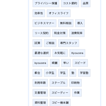
プライバシー保護
コスト節約
品質
効率性
オフィスライフ
ビジネスマナー
無料相談
導入
リース契約
税金対策
消費税率
試算
ご相談
専門スタッフ
最適な選択
お気軽に
Kyoucera
kyousera
綺麗
早い
スピード
都会
小学生
学生
塾
学習塾
耐用年数
ステープル
印刷物
文書管理
スピーディー
作業
資料整理
コピー機本舗