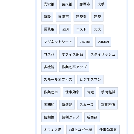
光沢紙
長尺紙
那覇市
大手
新設
糸満市
建築業
建築
業務用
必須
コスト
丈夫
マグネットシート
2470ci
2460ci
コスパ
オフィス用品
スタイリッシュ
多機能
作業効率アップ
スモールオフィス
ビジネスマン
作業効率
仕事効率
時短
手間軽減
画期的
新機能
スムーズ
新事務所
信頼性
便利グッズ
新商品
オフィス用
x卓上コピー機
仕事効率化