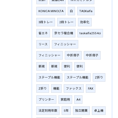
KONICA MINOLTA
白
TASKalfa
3段トレー
2段トレー
効率化
省エネ
京セラ複合機
taskalfa2554ci
リース
フィニッシャー
フィニッシャー
中折冊子
中折冊子
新規
新規
便利
便利
ステープル機能
ステープル機能
Z折り
Z折り
機能
ファックス
FAX
プリンター
家庭用
A4
法定耐用年数
5年
独立開業
卓上機