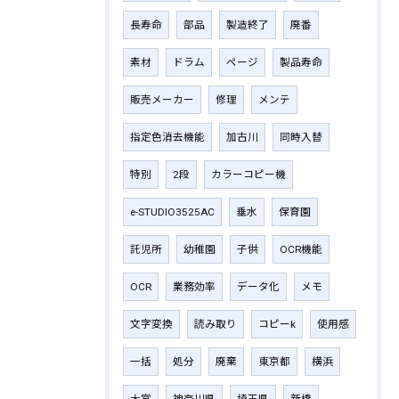
長寿命
部品
製造終了
廃番
素材
ドラム
ページ
製品寿命
販売メーカー
修理
メンテ
指定色消去機能
加古川
同時入替
特別
2段
カラーコピー機
e-STUDIO3525AC
垂水
保育園
託児所
幼稚園
子供
OCR機能
OCR
業務効率
データ化
メモ
文字変換
読み取り
コピーk
使用感
一括
処分
廃棄
東京都
横浜
大宮
神奈川県
埼玉県
新橋