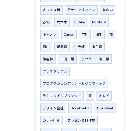
オフィス街
デザインオフィス
丸の内
赤坂
六本木
fujifilm
‎FUJIFILM
キャノン
Canon
市川
稲毛
柏
流山
総武線
中央線
山手線
銀座線
三田工業
京セラ 三田工業
プラネタリウム
プロダクションプリント＆グラフィック
テキスタイルプリンター
質
キレイ
デザイン会社
DocuCentre
ApeosPrint
カラー印刷
プレゼン資料作成