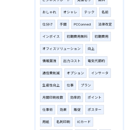
おしゃれ
オシャレ
テック
名前
仕分け
手間
PCConnect
法律改定
インボイス
初期費用無料
初期費用
オフィスソリューション
向上
情報漏洩
出力コスト
電気代節約
通信費削減
オプション
インサータ
生産性向上
仕事
プラン
月間印刷枚数
効率的
ポイント
仕事術
効果
販促
ポスター
用紙
名刺印刷
ICカード