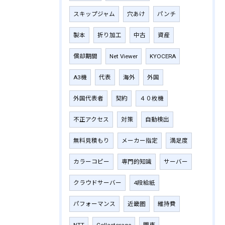
スキップジャム
穴あけ
パンチ
製本
折り加工
中古
資産
償却期間
Net Viewer
KYOCERA
A3機
代表
海外
外国
外国代表者
契約
４０枚機
不正アクセス
対策
自動検出
無料見積もり
メーカー指定
満足度
カラーコピー
専門的知識
サーバー
クラウドサーバー
4段給紙
パフォーマンス
近畿圏
維持費
NTT
Collastorage
関東