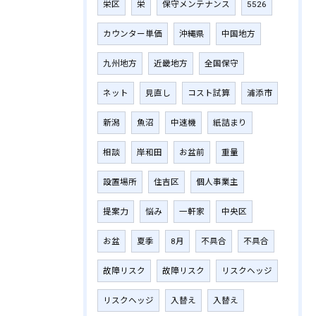
栄区
栄
保守メンテナンス
5526
カウンター単価
沖縄県
中国地方
九州地方
近畿地方
全国保守
ネット
見直し
コスト試算
浦添市
新潟
魚沼
中速機
紙詰まり
相談
岸和田
お盆前
重量
設置場所
住吉区
個人事業主
提案力
悩み
一軒家
中央区
お盆
夏季
8月
不具合
不具合
故障リスク
故障リスク
リスクヘッジ
リスクヘッジ
入替え
入替え