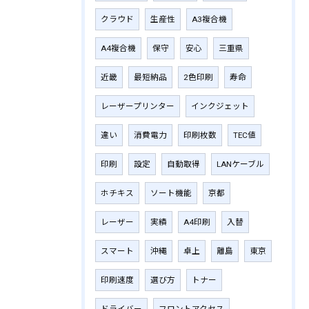
クラウド
生産性
A3複合機
A4複合機
保守
安心
三重県
近畿
最短納品
2色印刷
寿命
レーザープリンター
インクジェット
違い
消費電力
印刷枚数
TEC値
印刷
設定
自動取得
LANケーブル
ホチキス
ソート機能
京都
レーザー
実績
A4印刷
入替
スマート
沖縄
卓上
離島
東京
印刷速度
選び方
トナー
ドライバー
フロントアクセス