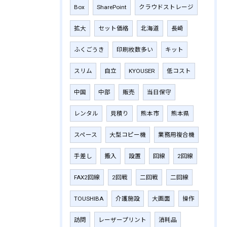
Box
SharePoint
クラウドストレージ
拡大
セット価格
北海道
長崎
ふくごうき
印刷枚数多い
キット
スリム
自立
KYOUSER
低コスト
中国
中部
販売
当日保守
レンタル
見積り
熊本市
熊本県
スペース
大型コピー機
業務用複合機
手差し
搬入
設置
回線
2回線
FAX2回線
2回戦
二回戦
二回線
TOUSHIBA
介護施設
大画面
操作
訪問
レーザープリント
消耗品