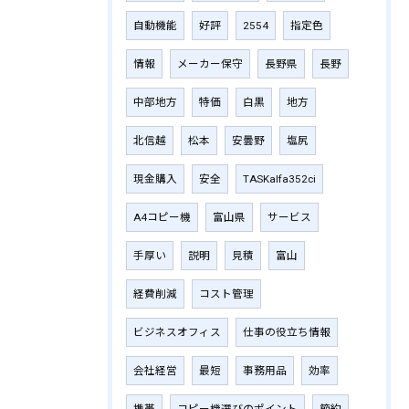
自動機能
好評
2554
指定色
情報
メーカー保守
長野県
長野
中部地方
特価
白黒
地方
北信越
松本
安曇野
塩尻
現金購入
安全
TASKalfa352ci
A4コピー機
富山県
サービス
手厚い
説明
見積
富山
経費削減
コスト管理
ビジネスオフィス
仕事の役立ち情報
会社経営
最短
事務用品
効率
携帯
コピー機選びのポイント
節約