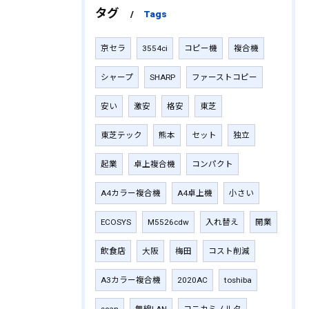
タグ
Tags
京セラ
3554ci
コピー機
複合機
シャープ
SHARP
ファーストコピー
安い
激安
格安
東芝
東芝テック
熊本
セット
独立
起業
卓上複合機
コンパクト
A4カラー複合機
A4卓上機
小さい
ECOSYS
M5526cdw
入れ替え
開業
飲食店
大阪
梅田
コスト削減
A3カラー複合機
2020AC
toshiba
scan
無線LAN
コニカミノルタ