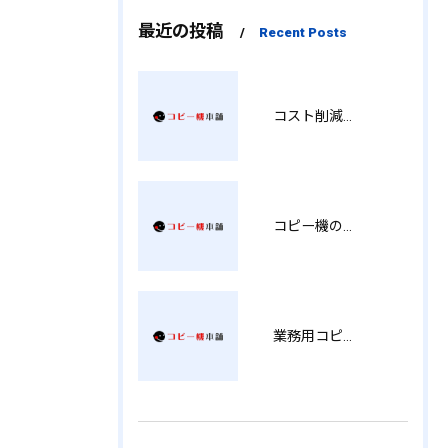
最近の投稿
Recent Posts
コスト削減と視認性アップを両立する印刷術 SM
コピー機の製品情報を徹底比較導入コストから使い勝手まで解説
業務用コピー機の中古選び方と徳島県でお得に導入する費用相場ガイド YY