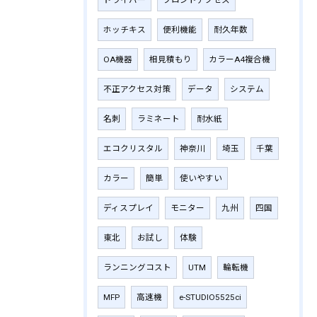
ホッチキス
便利機能
耐久年数
OA機器
相見積もり
カラーA4複合機
不正アクセス対策
データ
システム
名刺
ラミネート
耐水紙
エコクリスタル
神奈川
埼玉
千葉
カラー
簡単
使いやすい
ディスプレイ
モニター
九州
四国
東北
お試し
体験
ランニングコスト
UTM
輪転機
MFP
高速機
e-STUDIO5525ci