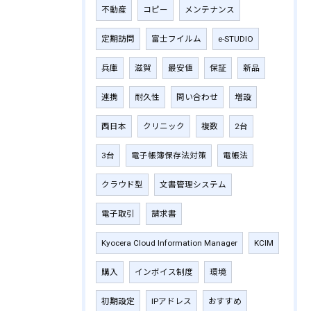
不動産
コピー
メンテナンス
定期訪問
富士フイルム
e-STUDIO
兵庫
滋賀
最安値
保証
新品
連携
耐久性
問い合わせ
増設
西日本
クリニック
複数
2台
3台
電子帳簿保存法対策
電帳法
クラウド型
文書管理システム
電子取引
請求書
Kyocera Cloud Information Manager
KCIM
購入
インボイス制度
環境
初期設定
IPアドレス
おすすめ