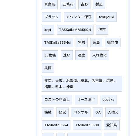
奈良県
五條市
吉野
製造
ブラック
カウンター保守
takujouki
kopi-
TASKalfaMA3500ci
堺市
TASKalfa3554ci
宮城
徳島
鳴門市
35枚機
速い
速度
入れ換え
故障
東京、大阪、北海道、東北、名古屋、広島、
福岡、熊本、沖縄
コストの見直し
リース満了
oosaka
機械
経営
コンサル
OA
入換え
TASKalfa3554
TASKalfa3500
愛知県