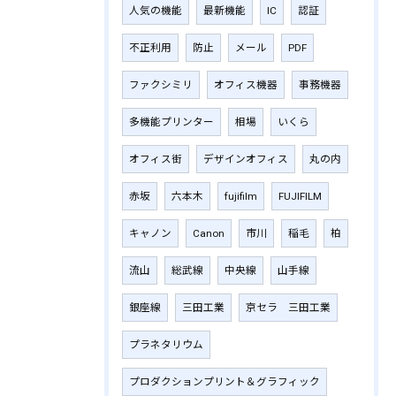
人気の機能
最新機能
IC
認証
不正利用
防止
メール
PDF
ファクシミリ
オフィス機器
事務機器
多機能プリンター
相場
いくら
オフィス街
デザインオフィス
丸の内
赤坂
六本木
fujifilm
‎FUJIFILM
キャノン
Canon
市川
稲毛
柏
流山
総武線
中央線
山手線
銀座線
三田工業
京セラ 三田工業
プラネタリウム
プロダクションプリント＆グラフィック