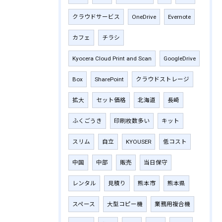
クラウドサービス
OneDrive
Evernote
カフェ
チラシ
Kyocera Cloud Print and Scan
GoogleDrive
Box
SharePoint
クラウドストレージ
拡大
セット価格
北海道
長崎
ふくごうき
印刷枚数多い
キット
スリム
自立
KYOUSER
低コスト
中国
中部
販売
当日保守
レンタル
見積り
熊本市
熊本県
スペース
大型コピー機
業務用複合機