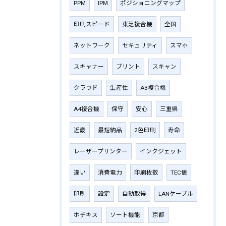
PPM
IPM
ポジショニングマップ
印刷スピード
東芝複合機
全国
ネットワーク
セキュリティ
スマホ
スキャナー
プリント
スキャン
クラウド
生産性
A3複合機
A4複合機
保守
安心
三重県
近畿
最短納品
2色印刷
寿命
レーザープリンター
インクジェット
違い
消費電力
印刷枚数
TEC値
印刷
設定
自動取得
LANケーブル
ホチキス
ソート機能
京都