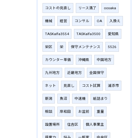
コストの見直し
リース満了
oosaka
機械
経営
コンサル
OA
入換え
TASKalfa3554
TASKalfa3500
愛知県
栄区
栄
保守メンテナンス
5526
カウンター単価
沖縄県
中国地方
九州地方
近畿地方
全国保守
ネット
見直し
コスト試算
浦添市
新潟
魚沼
中速機
紙詰まり
相談
岸和田
お盆前
重量
設置場所
住吉区
個人事業主
提案力
悩み
一軒家
中央区