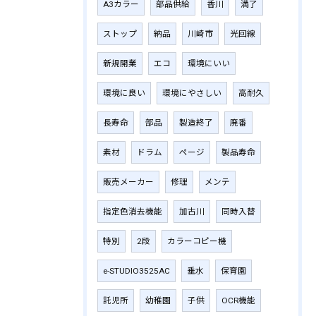
A3カラー
部品供給
香川
満了
ストップ
納品
川崎市
光回線
新規開業
エコ
環境にいい
環境に良い
環境にやさしい
高耐久
長寿命
部品
製造終了
廃番
素材
ドラム
ページ
製品寿命
販売メーカー
修理
メンテ
指定色消去機能
加古川
同時入替
特別
2段
カラーコピー機
e-STUDIO3525AC
垂水
保育園
託児所
幼稚園
子供
OCR機能