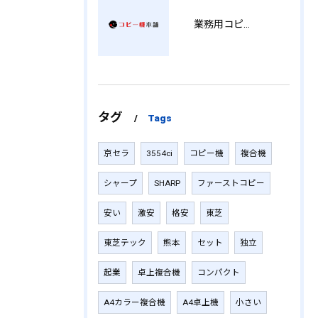
業務用コピー機の中古選び方と徳島県でお得に導入する費用相場ガイド YY
タグ
Tags
京セラ
3554ci
コピー機
複合機
シャープ
SHARP
ファーストコピー
安い
激安
格安
東芝
東芝テック
熊本
セット
独立
起業
卓上複合機
コンパクト
A4カラー複合機
A4卓上機
小さい