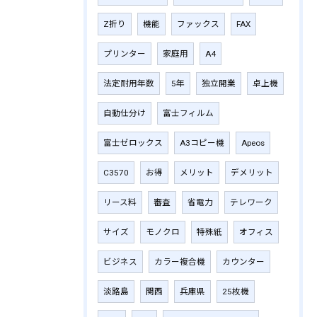
Z折り
機能
ファックス
FAX
プリンター
家庭用
A4
法定耐用年数
5年
独立開業
卓上機
自動仕分け
富士フィルム
富士ゼロックス
A3コピー機
Apeos
C3570
お得
メリット
デメリット
リース料
審査
省電力
テレワーク
サイズ
モノクロ
特殊紙
オフィス
ビジネス
カラー複合機
カウンター
淡路島
関西
兵庫県
25枚機