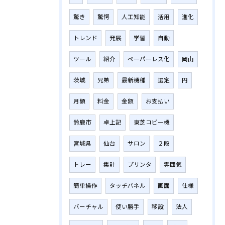
驚き
驚愕
人工知能
活用
進化
トレンド
発展
学習
自動
ツール
紹介
ペーパーレス化
岡山
茨城
兄弟
最新機種
選定
円
月額
料金
金額
お支払い
鈴鹿市
卓上記
東芝コピー機
宮城県
仙台
サロン
２段
トレー
集計
プリンタ
雰囲気
簡単操作
タッチパネル
画面
仕様
バーチャル
使い勝手
移設
法人