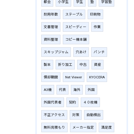
都会
小学生
学生
塾
学習塾
耐用年数
ステープル
印刷物
文書管理
スピーディー
作業
資料整理
コピー機本舗
スキップジャム
穴あけ
パンチ
製本
折り加工
中古
資産
償却期間
Net Viewer
KYOCERA
A3機
代表
海外
外国
外国代表者
契約
４０枚機
不正アクセス
対策
自動検出
無料見積もり
メーカー指定
満足度