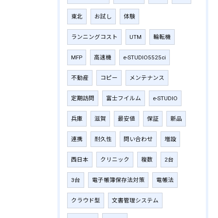
東北
お試し
体験
ランニングコスト
UTM
輪転機
MFP
高速機
e-STUDIO5525ci
不動産
コピー
メンテナンス
定期訪問
富士フイルム
e-STUDIO
兵庫
滋賀
最安値
保証
新品
連携
耐久性
問い合わせ
増設
西日本
クリニック
複数
2台
3台
電子帳簿保存法対策
電帳法
クラウド型
文書管理システム