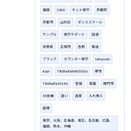
福岡
2460
キット保守
京都府
京都市
山科区
ダンススクール
サンプル
保守サポート
田舎
奈良県
五條市
吉野
製造
ブラック
カウンター保守
takujouki
kopi-
TASKalfaMA3500ci
堺市
TASKalfa3554ci
宮城
徳島
鳴門市
35枚機
速い
速度
入れ換え
故障
東京、大阪、北海道、東北、名古屋、広島、
福岡、熊本、沖縄