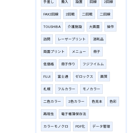
手差し
搬入
設置
回線
2回線
FAX2回線
2回戦
二回戦
二回線
TOUSHIBA
介護施設
大画面
操作
訪問
レーザープリント
消耗品
両面プリント
メニュー
冊子
低価格
冊子作り
フジフイルム
FUJI
富士通
ゼロックス
画質
札幌
フルカラー
モノカラー
二色カラー
2色カラー
色見本
色彩
再現性
電子帳簿保存法
カラーモノクロ
PDF化
データ管理