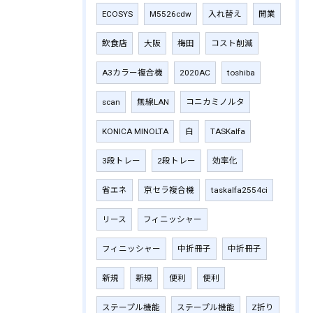
ECOSYS
M5526cdw
入れ替え
開業
飲食店
大阪
梅田
コスト削減
A3カラー複合機
2020AC
toshiba
scan
無線LAN
コニカミノルタ
KONICA MINOLTA
白
TASKalfa
3段トレー
2段トレー
効率化
省エネ
京セラ複合機
taskalfa2554ci
リース
フィニッシャー
フィニッシャー
中折冊子
中折冊子
新規
新規
便利
便利
ステープル機能
ステープル機能
Z折り