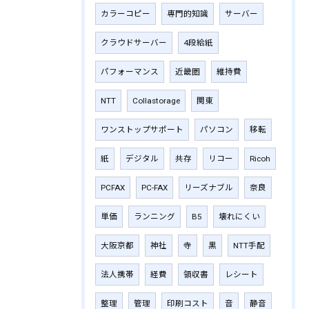
カラーコピー
専門的知識
サーバー
クラウドサーバー
4段給紙
パフォーマンス
近畿圏
維持費
NTT
Collastorage
関東
ワンストップサポート
パソコン
移転
紙
デジタル
共存
リコー
Ricoh
PCFAX
PC-FAX
リーズナブル
奈良
単価
ランニング
B5
壊れにくい
大阪京都
神社
寺
黒
NTT手配
法人携帯
経費
領収書
レシート
整理
管理
印刷コスト
音
静音