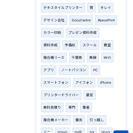
テキスタイルプリンター
質
キレイ
デザイン会社
DocuCentre
ApeosPrint
カラー印刷
プレゼン資料作成
資料作成
予備校
スクール
教室
複合機リース
千葉県
無線
Wi-Fi
アプリ
ノートパソコン
PC
スマートフォン
アイフォン
iPhone
プリンタードライバー
最安
無料見積り
専門
業者
複合機メーカー
撤去
引っ越し
ミニ
SOHO
DX化
DX
SDGS