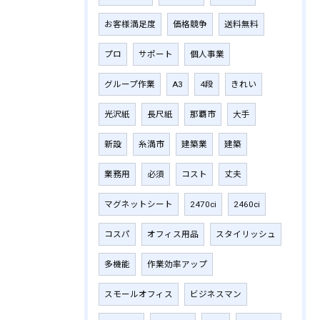
お客様満足度
価格競争
送料無料
プロ
サポート
個人事業
グループ作業
A3
4段
きれい
光沢紙
長尺紙
那覇市
大手
新設
糸満市
建築業
建築
業務用
必須
コスト
丈夫
マグネットシート
2470ci
2460ci
コスパ
オフィス用品
スタイリッシュ
多機能
作業効率アップ
スモールオフィス
ビジネスマン