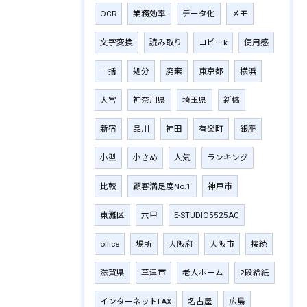
OCR
業務効率
データ化
メモ
文字変換
読み取り
コピーk
使用感
一括
処分
廃棄
東京都
横浜
大宮
神奈川県
埼玉県
新橋
新宿
品川
神田
有楽町
銀座
小型
小さめ
人気
ランキング
比較
顧客満足度No.1
神戸市
東灘区
六甲
E-STUDIO5525AC
office
場所
大阪府
大阪市
接続
滋賀県
草津市
老人ホーム
2段給紙
インターネットFAX
名古屋
広島