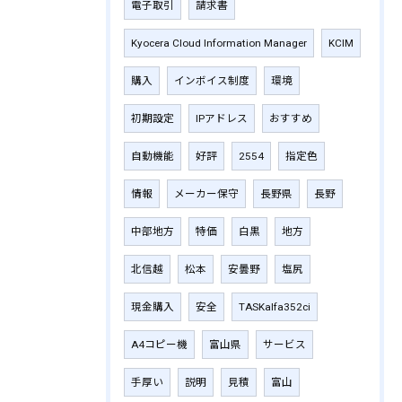
電子取引
請求書
Kyocera Cloud Information Manager
KCIM
購入
インボイス制度
環境
初期設定
IPアドレス
おすすめ
自動機能
好評
2554
指定色
情報
メーカー保守
長野県
長野
中部地方
特価
白黒
地方
北信越
松本
安曇野
塩尻
現金購入
安全
TASKalfa352ci
A4コピー機
富山県
サービス
手厚い
説明
見積
富山