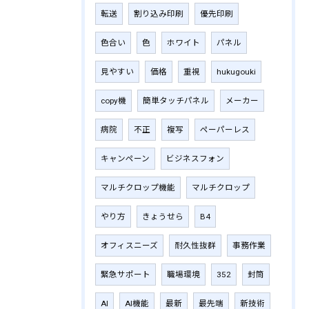
転送
割り込み印刷
優先印刷
色合い
色
ホワイト
パネル
見やすい
価格
重視
hukugouki
copy機
簡単タッチパネル
メーカー
病院
不正
複写
ペーパーレス
キャンペーン
ビジネスフォン
マルチクロップ機能
マルチクロップ
やり方
きょうせら
B4
オフィスニーズ
耐久性抜群
事務作業
緊急サポート
職場環境
352
封筒
AI
AI機能
最新
最先端
新技術