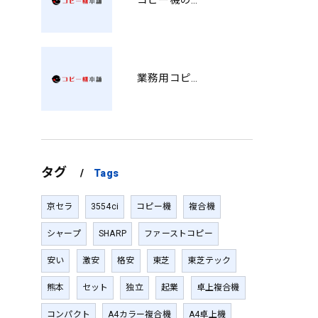
コピー機の製品情報を徹底比較導入コストから使い勝手まで解説
業務用コピー機の中古選び方と徳島県でお得に導入する費用相場ガイド YY
タグ
Tags
京セラ
3554ci
コピー機
複合機
シャープ
SHARP
ファーストコピー
安い
激安
格安
東芝
東芝テック
熊本
セット
独立
起業
卓上複合機
コンパクト
A4カラー複合機
A4卓上機