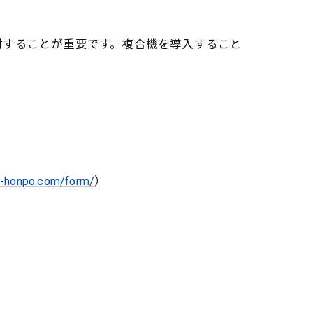
討することが重要です。複合機を導入すること
ki-honpo.com/form/
）