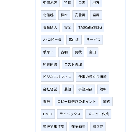
中部地方
特価
白黒
地方
北信越
松本
安曇野
塩尻
現金購入
安全
TASKalfa352ci
A4コピー機
富山県
サービス
手厚い
説明
見積
富山
経費削減
コスト管理
ビジネスオフィス
仕事の役立ち情報
会社経営
最短
事務用品
効率
携帯
コピー機選びのポイント
節約
LIMEX
ライメックス
メニュー作成
物件情報作成
在宅勤務
働き方