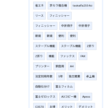
省エネ
京セラ複合機
taskalfa2554ci
リース
フィニッシャー
フィニッシャー
中折冊子
中折冊子
新規
新規
便利
便利
ステープル機能
ステープル機能
Z折り
Z折り
機能
ファックス
FAX
プリンター
家庭用
A4
法定耐用年数
5年
独立開業
卓上機
自動仕分け
富士フィルム
富士ゼロックス
A3コピー機
Apeos
C3570
お得
メリット
デメリット