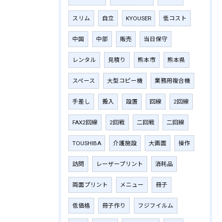
スリム
自立
KYOUSER
低コスト
中国
中部
販売
当日保守
レンタル
見積り
熊本市
熊本県
スペース
大型コピー機
業務用複合機
手差し
搬入
設置
回線
2回線
FAX2回線
2回戦
二回戦
二回線
TOUSHIBA
介護施設
大画面
操作
訪問
レーザープリント
消耗品
両面プリント
メニュー
冊子
低価格
冊子作り
フジフイルム