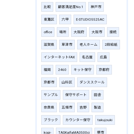
比較
顧客満足度No.1
神戸市
東灘区
六甲
E-STUDIO5525AC
office
場所
大阪府
大阪市
接続
滋賀県
草津市
老人ホーム
2段給紙
インターネットFAX
名古屋
広島
福岡
2460
キット保守
京都府
京都市
山科区
ダンススクール
サンプル
保守サポート
田舎
奈良県
五條市
吉野
製造
ブラック
カウンター保守
takujouki
kopi-
TASKalfaMA3500ci
堺市