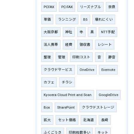
PCFAX
PC-FAX
リーズナブル
奈良
単価
ランニング
B5
壊れにくい
大阪京都
神社
寺
黒
NTT手配
法人携帯
経費
領収書
レシート
整理
管理
印刷コスト
音
静音
クラウドサービス
OneDrive
Evernote
カフェ
チラシ
Kyocera Cloud Print and Scan
GoogleDrive
Box
SharePoint
クラウドストレージ
拡大
セット価格
北海道
長崎
ふくごうき
印刷枚数多い
キット