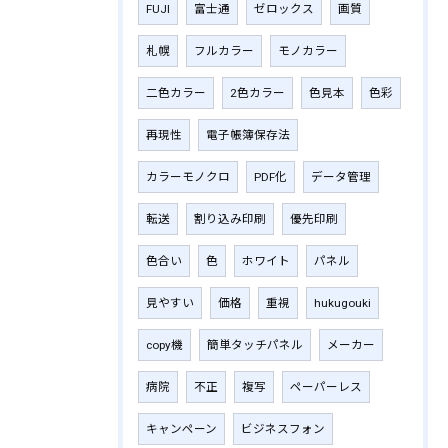
FUJI
富士通
ゼロックス
画質
札幌
フルカラー
モノカラー
二色カラー
2色カラー
色見本
色彩
再現性
電子帳簿保存法
カラーモノクロ
PDF化
データ管理
転送
割り込み印刷
優先印刷
色合い
色
ホワイト
パネル
見やすい
価格
重視
hukugouki
copy機
簡単タッチパネル
メーカー
病院
不正
複写
ペーパーレス
キャンペーン
ビジネスフォン