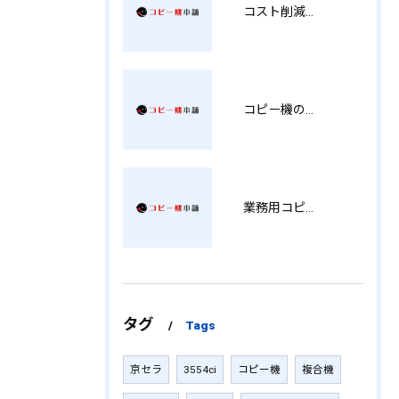
コスト削減と視認性アップを両立する印刷術 SM
コピー機の製品情報を徹底比較導入コストから使い勝手まで解説
業務用コピー機の中古選び方と徳島県でお得に導入する費用相場ガイド YY
タグ
Tags
京セラ
3554ci
コピー機
複合機