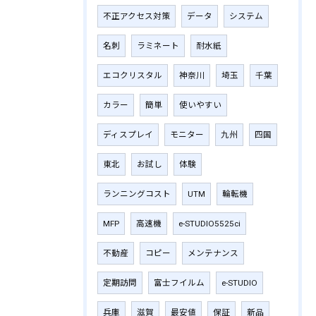
不正アクセス対策
データ
システム
名刺
ラミネート
耐水紙
エコクリスタル
神奈川
埼玉
千葉
カラー
簡単
使いやすい
ディスプレイ
モニター
九州
四国
東北
お試し
体験
ランニングコスト
UTM
輪転機
MFP
高速機
e-STUDIO5525ci
不動産
コピー
メンテナンス
定期訪問
富士フイルム
e-STUDIO
兵庫
滋賀
最安値
保証
新品