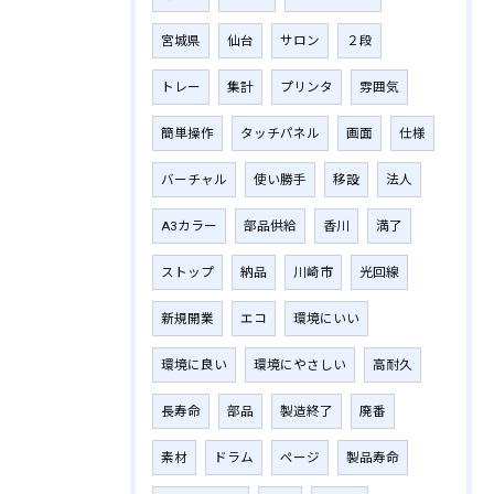
宮城県
仙台
サロン
２段
トレー
集計
プリンタ
雰囲気
簡単操作
タッチパネル
画面
仕様
バーチャル
使い勝手
移設
法人
A3カラー
部品供給
香川
満了
ストップ
納品
川崎市
光回線
新規開業
エコ
環境にいい
環境に良い
環境にやさしい
高耐久
長寿命
部品
製造終了
廃番
素材
ドラム
ページ
製品寿命