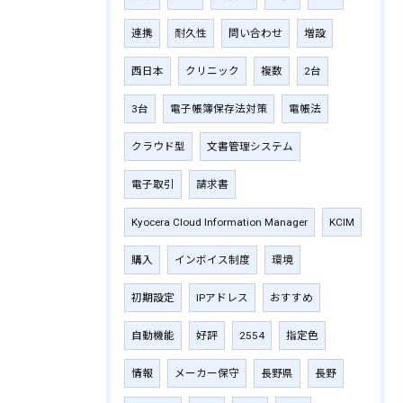
連携
耐久性
問い合わせ
増設
西日本
クリニック
複数
2台
3台
電子帳簿保存法対策
電帳法
クラウド型
文書管理システム
電子取引
請求書
Kyocera Cloud Information Manager
KCIM
購入
インボイス制度
環境
初期設定
IPアドレス
おすすめ
自動機能
好評
2554
指定色
情報
メーカー保守
長野県
長野