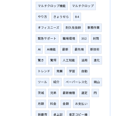
マルチクロップ機能
マルチクロップ
やり方
きょうせら
B4
オフィスニーズ
耐久性抜群
事務作業
緊急サポート
職場環境
352
封筒
AI
AI機能
最新
最先端
新技術
驚き
驚愕
人工知能
活用
進化
トレンド
発展
学習
自動
ツール
紹介
ペーパーレス化
岡山
茨城
兄弟
最新機種
選定
円
月額
料金
金額
お支払い
鈴鹿市
卓上記
東芝コピー機