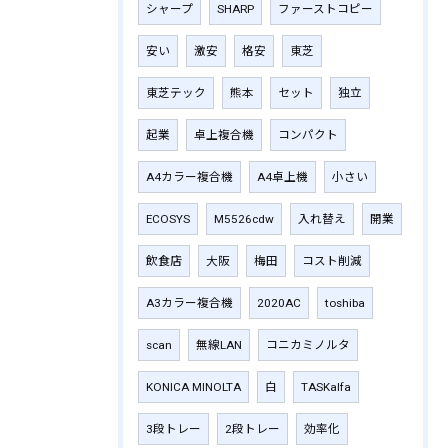
シャープ
SHARP
ファーストコピー
安い
激安
格安
東芝
東芝テック
熊本
セット
独立
起業
卓上複合機
コンパクト
A4カラー複合機
A4卓上機
小さい
ECOSYS
M5526cdw
入れ替え
開業
飲食店
大阪
梅田
コスト削減
A3カラー複合機
2020AC
toshiba
scan
無線LAN
コニカミノルタ
KONICA MINOLTA
白
TASKalfa
3段トレー
2段トレー
効率化