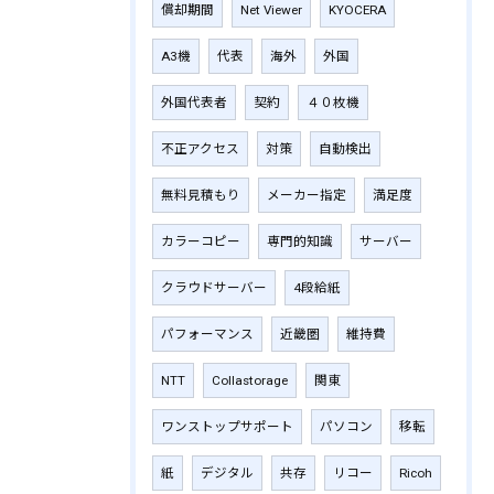
償却期間
Net Viewer
KYOCERA
A3機
代表
海外
外国
外国代表者
契約
４０枚機
不正アクセス
対策
自動検出
無料見積もり
メーカー指定
満足度
カラーコピー
専門的知識
サーバー
クラウドサーバー
4段給紙
パフォーマンス
近畿圏
維持費
NTT
Collastorage
関東
ワンストップサポート
パソコン
移転
紙
デジタル
共存
リコー
Ricoh