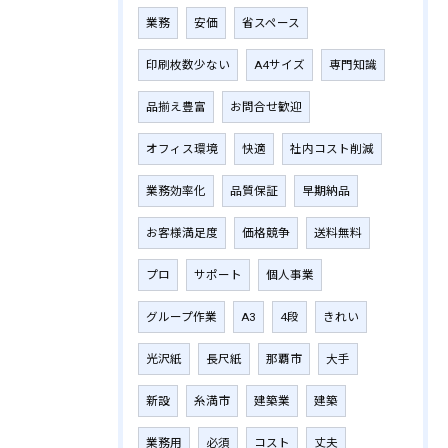
業務
安価
省スペース
印刷枚数少ない
A4サイズ
専門知識
品揃え豊富
お問合せ歓迎
オフィス環境
快適
社内コスト削減
業務効率化
品質保証
早期納品
お客様満足度
価格競争
送料無料
プロ
サポート
個人事業
グループ作業
A3
4段
きれい
光沢紙
長尺紙
那覇市
大手
新設
糸満市
建築業
建築
業務用
必須
コスト
丈夫