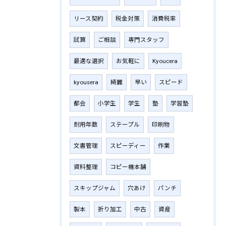
リース契約
税金対策
消費税率
試算
ご相談
専門スタッフ
最適な選択
お気軽に
Kyoucera
kyousera
綺麗
早い
スピード
都会
小学生
学生
塾
学習塾
耐用年数
ステープル
印刷物
文書管理
スピーディー
作業
資料整理
コピー機本舗
スキップジャム
穴あけ
パンチ
製本
折り加工
中古
資産