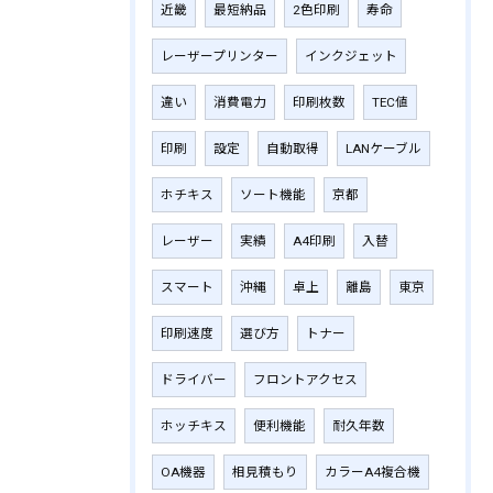
近畿
最短納品
2色印刷
寿命
レーザープリンター
インクジェット
違い
消費電力
印刷枚数
TEC値
印刷
設定
自動取得
LANケーブル
ホチキス
ソート機能
京都
レーザー
実績
A4印刷
入替
スマート
沖縄
卓上
離島
東京
印刷速度
選び方
トナー
ドライバー
フロントアクセス
ホッチキス
便利機能
耐久年数
OA機器
相見積もり
カラーA4複合機