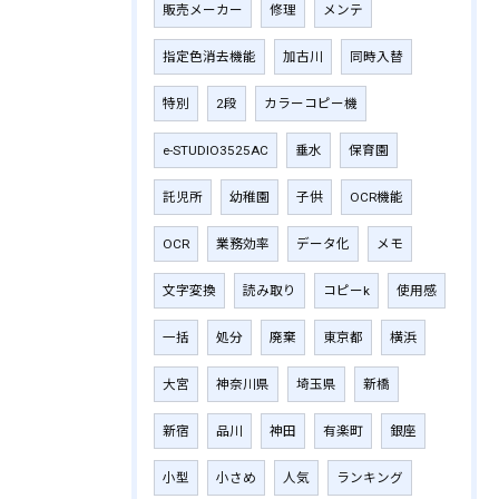
販売メーカー
修理
メンテ
指定色消去機能
加古川
同時入替
特別
2段
カラーコピー機
e-STUDIO3525AC
垂水
保育園
託児所
幼稚園
子供
OCR機能
OCR
業務効率
データ化
メモ
文字変換
読み取り
コピーk
使用感
一括
処分
廃棄
東京都
横浜
大宮
神奈川県
埼玉県
新橋
新宿
品川
神田
有楽町
銀座
小型
小さめ
人気
ランキング