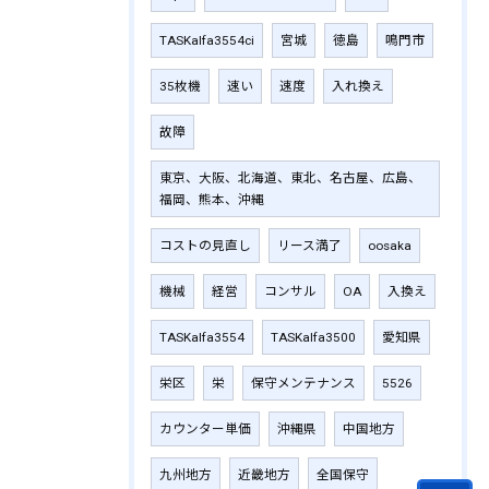
TASKalfa3554ci
宮城
徳島
鳴門市
35枚機
速い
速度
入れ換え
故障
東京、大阪、北海道、東北、名古屋、広島、
福岡、熊本、沖縄
コストの見直し
リース満了
oosaka
機械
経営
コンサル
OA
入換え
TASKalfa3554
TASKalfa3500
愛知県
栄区
栄
保守メンテナンス
5526
カウンター単価
沖縄県
中国地方
九州地方
近畿地方
全国保守