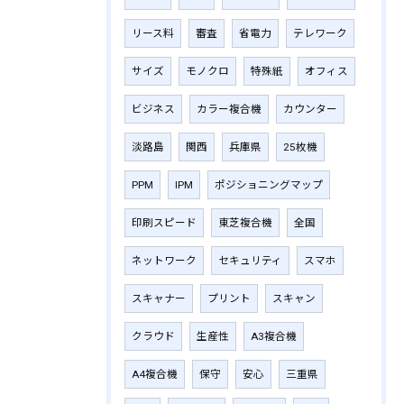
リース料
審査
省電力
テレワーク
サイズ
モノクロ
特殊紙
オフィス
ビジネス
カラー複合機
カウンター
淡路島
関西
兵庫県
25枚機
PPM
IPM
ポジショニングマップ
印刷スピード
東芝複合機
全国
ネットワーク
セキュリティ
スマホ
スキャナー
プリント
スキャン
クラウド
生産性
A3複合機
A4複合機
保守
安心
三重県