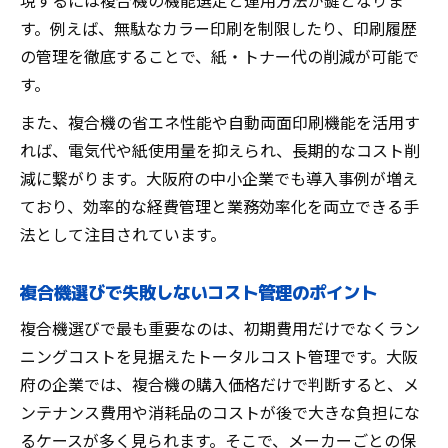
現するには複合機の機能選定と運用方法が鍵となりま
複合機導入で業務効率アップを実現する方法
す。例えば、無駄なカラー印刷を制限したり、印刷履歴
の管理を徹底することで、紙・トナー代の削減が可能で
複合機の活用による業務効率化の具体策
す。
複合機導入で作業時間を短縮するポイント
複合機がもたらす企業の生産性向上事例
また、複合機の省エネ性能や自動両面印刷機能を活用す
れば、電気代や紙使用量を抑えられ、長期的なコスト削
複合機を活かした働き方改革の進め方
減に繋がります。大阪府の中小企業でも導入事例が増え
複合機の機能を最大限に使うコツ
ており、効率的な経費管理と業務効率化を両立できる手
リース活用で初期費用を抑える複合機戦略
法として注目されています。
複合機リースで初期費用を軽減するポイン
ト
複合機選びで失敗しないコスト管理のポイント
複合機導入時にリースを活用するメリット
複合機選びで最も重要なのは、初期費用だけでなくラン
複合機リース契約の注意点と比較のコツ
ニングコストを見据えたトータルコスト管理です。大阪
複合機リースが中小企業にもたらす効果
府の企業では、複合機の購入価格だけで判断すると、メ
複合機リース利用で賢くコスト管理を実現
ンテナンス費用や消耗品のコストが後で大きな負担にな
複合機メーカー選定時に見逃せないポイント
るケースが多く見られます。そこで、メーカーごとの保