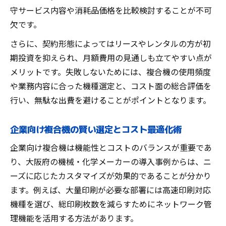
守サービス内容や消耗品価格を比較検討することが不可
複合機を選ぶ際に重視すべきメーカー比較
欠です。
複合機メーカーのサポート体制が重要な理
由
さらに、契約形態によってはリースやレンタルの方が初
複合機導入で押さえたいサポートと保証内
期投資を抑えられ、月額費用の見通しも立てやすい点が
容
メリットです。失敗しないためには、複合機の使用頻度
や業務内容に合った機種選定と、コスト面の総合評価を
複合機メーカー選びで確認したい項目一覧
行い、無駄な出費を避けることがポイントとなります。
複合機メーカー選定時の信頼性チェック法
複合機で企業の経費削減を成功させよう
企業向け複合機の賢い選定とコスト最適化術
複合機の選定と運用で経費削減を最大化す
企業向け複合機は機能性とコストのバランスが重要であ
る
り、大阪府の機械・化学メーカーの導入事例からは、ニ
複合機で実現する持続的なコスト削減戦略
ーズに応じたカスタマイズが効果的であることが分かり
複合機を活用した経費削減成功事例の紹介
ます。例えば、大量印刷が必要な部署には高速印刷対応
複合機で企業経費を見直すポイント
機種を選び、総印刷枚数を減らすためにネットワーク管
複合機の運用改善による経費管理のコツ
理機能を活用する方法があります。