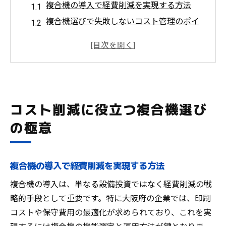
複合機の導入で経費削減を実現する方法
複合機選びで失敗しないコスト管理のポイ
ント
企業向け複合機の賢い選定とコスト最適化
術
複合機導入前に知るべきコスト削減の秘訣
複合機リースを活用した予算節約のコツ
コスト削減に役立つ複合機選び
大阪府で注目される複合機メーカーの実力
の極意
複合機メーカーの特徴と大阪府での選び方
大阪府で評価される複合機のメーカー比較
複合機メーカー選定時のサポート体制の重
複合機の導入で経費削減を実現する方法
要性
複合機の導入は、単なる設備投資ではなく経費削減の戦
複合機メーカーの実績と信頼性を見極める
略的手段として重要です。特に大阪府の企業では、印刷
方法
コストや保守費用の最適化が求められており、これを実
大阪府で複合機メーカーを選ぶ際の注目点