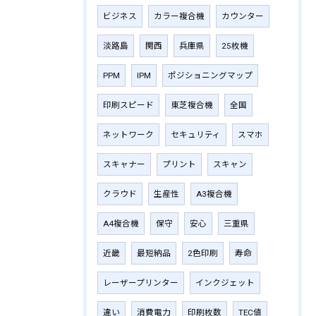
ビジネス
カラー複合機
カウンター
淡路島
関西
兵庫県
25枚機
PPM
IPM
ポジショニングマップ
印刷スピード
東芝複合機
全国
ネットワーク
セキュリティ
スマホ
スキャナー
プリント
スキャン
クラウド
生産性
A3複合機
A4複合機
保守
安心
三重県
近畿
最短納品
2色印刷
寿命
レーザープリンター
インクジェット
違い
消費電力
印刷枚数
TEC値