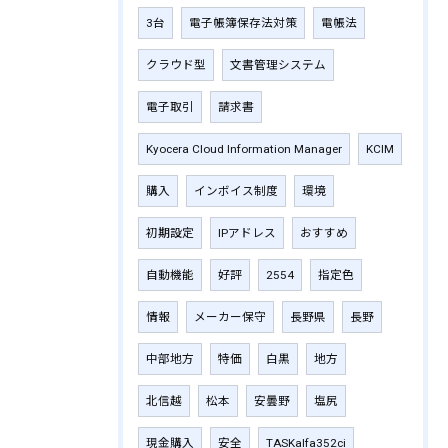
3台
電子帳簿保存法対策
電帳法
クラウド型
文書管理システム
電子取引
請求書
Kyocera Cloud Information Manager
KCIM
購入
インボイス制度
環境
初期設定
IPアドレス
おすすめ
自動機能
好評
2554
指定色
情報
メーカー保守
長野県
長野
中部地方
特価
白黒
地方
北信越
松本
安曇野
塩尻
現金購入
安全
TASKalfa352ci