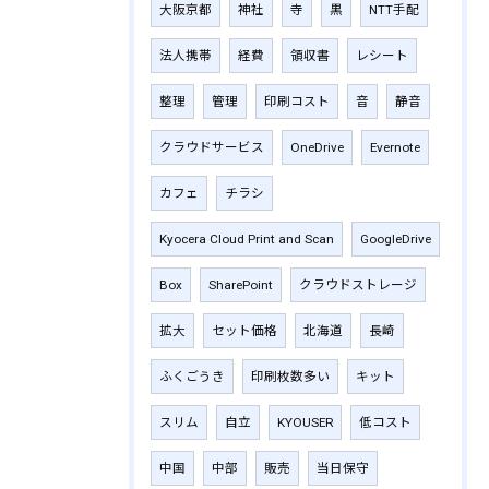
大阪京都
神社
寺
黒
NTT手配
法人携帯
経費
領収書
レシート
整理
管理
印刷コスト
音
静音
クラウドサービス
OneDrive
Evernote
カフェ
チラシ
Kyocera Cloud Print and Scan
GoogleDrive
Box
SharePoint
クラウドストレージ
拡大
セット価格
北海道
長崎
ふくごうき
印刷枚数多い
キット
スリム
自立
KYOUSER
低コスト
中国
中部
販売
当日保守