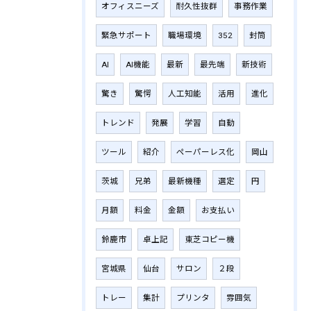
オフィスニーズ
耐久性抜群
事務作業
緊急サポート
職場環境
352
封筒
AI
AI機能
最新
最先端
新技術
驚き
驚愕
人工知能
活用
進化
トレンド
発展
学習
自動
ツール
紹介
ペーパーレス化
岡山
茨城
兄弟
最新機種
選定
円
月額
料金
金額
お支払い
鈴鹿市
卓上記
東芝コピー機
宮城県
仙台
サロン
２段
トレー
集計
プリンタ
雰囲気