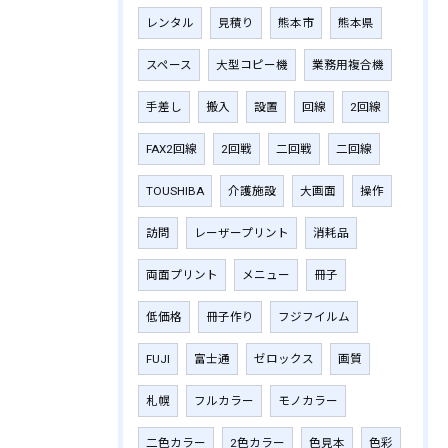
レンタル
見積り
熊本市
熊本県
スペース
大型コピー機
業務用複合機
手差し
搬入
設置
回線
2回線
FAX2回線
2回戦
二回戦
二回線
TOUSHIBA
介護施設
大画面
操作
訪問
レーザープリント
消耗品
両面プリント
メニュー
冊子
低価格
冊子作り
フジフイルム
FUJI
富士通
ゼロックス
画質
札幌
フルカラー
モノカラー
二色カラー
2色カラー
色見本
色彩