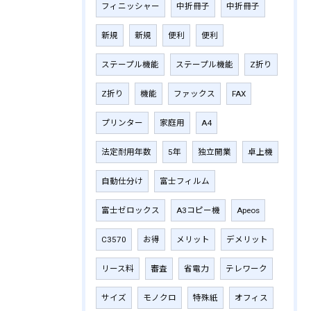
フィニッシャー
中折冊子
中折冊子
新規
新規
便利
便利
ステープル機能
ステープル機能
Z折り
Z折り
機能
ファックス
FAX
プリンター
家庭用
A4
法定耐用年数
5年
独立開業
卓上機
自動仕分け
富士フィルム
富士ゼロックス
A3コピー機
Apeos
C3570
お得
メリット
デメリット
リース料
審査
省電力
テレワーク
サイズ
モノクロ
特殊紙
オフィス