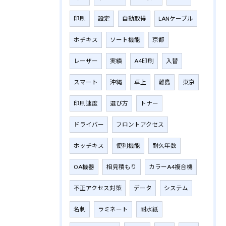
印刷
設定
自動取得
LANケーブル
ホチキス
ソート機能
京都
レーザー
実績
A4印刷
入替
スマート
沖縄
卓上
離島
東京
印刷速度
選び方
トナー
ドライバー
フロントアクセス
ホッチキス
便利機能
耐久年数
OA機器
相見積もり
カラーA4複合機
不正アクセス対策
データ
システム
名刺
ラミネート
耐水紙