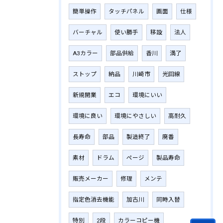
簡単操作
タッチパネル
画面
仕様
バーチャル
使い勝手
移設
法人
A3カラー
部品供給
香川
満了
ストップ
納品
川崎市
光回線
新規開業
エコ
環境にいい
環境に良い
環境にやさしい
高耐久
長寿命
部品
製造終了
廃番
素材
ドラム
ページ
製品寿命
販売メーカー
修理
メンテ
指定色消去機能
加古川
同時入替
特別
2段
カラーコピー機