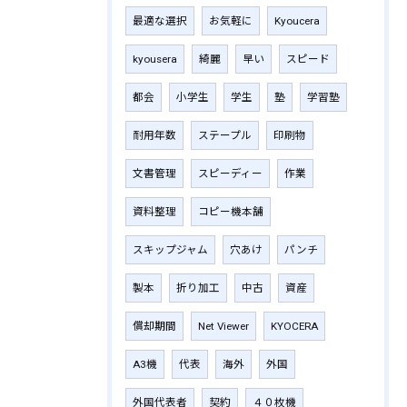
最適な選択
お気軽に
Kyoucera
kyousera
綺麗
早い
スピード
都会
小学生
学生
塾
学習塾
耐用年数
ステープル
印刷物
文書管理
スピーディー
作業
資料整理
コピー機本舗
スキップジャム
穴あけ
パンチ
製本
折り加工
中古
資産
償却期間
Net Viewer
KYOCERA
A3機
代表
海外
外国
外国代表者
契約
４０枚機