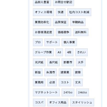
品揃え豊富
お問合せ歓迎
オフィス環境
快適
社内コスト削減
業務効率化
品質保証
早期納品
お客様満足度
価格競争
送料無料
プロ
サポート
個人事業
グループ作業
A3
4段
きれい
光沢紙
長尺紙
那覇市
大手
新設
糸満市
建築業
建築
業務用
必須
コスト
丈夫
マグネットシート
2470ci
2460ci
コスパ
オフィス用品
スタイリッシュ