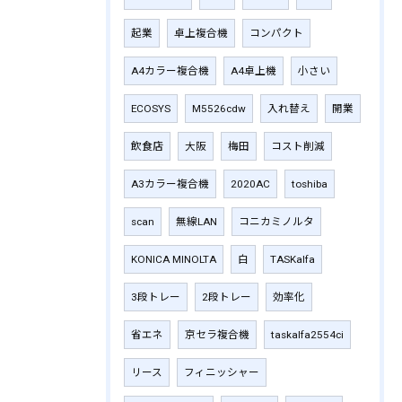
起業
卓上複合機
コンパクト
A4カラー複合機
A4卓上機
小さい
ECOSYS
M5526cdw
入れ替え
開業
飲食店
大阪
梅田
コスト削減
A3カラー複合機
2020AC
toshiba
scan
無線LAN
コニカミノルタ
KONICA MINOLTA
白
TASKalfa
3段トレー
2段トレー
効率化
省エネ
京セラ複合機
taskalfa2554ci
リース
フィニッシャー