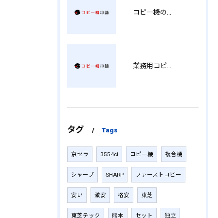
コピー機の製品情報を徹底比較導入コストから使い勝手まで解説
業務用コピー機の中古選び方と徳島県でお得に導入する費用相場ガイド YY
タグ
Tags
京セラ
3554ci
コピー機
複合機
シャープ
SHARP
ファーストコピー
安い
激安
格安
東芝
東芝テック
熊本
セット
独立