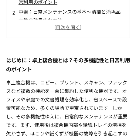
常利用のポイント
中盤：日常メンテナンスの基本～清掃と消耗品
交換の効果的な方法
中盤：トラブルを未然に防ぐ！セルフメンテナ
ンスで押さえるべき注意点
終盤：使用環境に合わせたメンテナンス術で複
合機の寿命を伸ばす
はじめに：卓上複合機とは？その多機能性と日常利用
まとめ：適切なメンテナンスで業務効率アッ
のポイント
プ！快適なコピー環境の実現
卓上複合機は、コピー、プリント、スキャン、ファック
初心者必見！卓上複合機のメンテナンスが簡単
スなど複数の機能を一台に集約した便利な機器です。オ
にできるポイント3選
フィスや家庭での文書処理を効率化し、省スペースで設
故障知らずの秘訣！プロが教える卓上複合機の
置可能なため、多くの場所で重宝されています。しか
メンテナンス術とは
し、その多機能性ゆえに、日常的なメンテナンスが重要
です。まず、使用後は複合機内部や給紙トレイの清掃を
欠かさず、ほこりや紙くずが機器の故障を引き起こすの